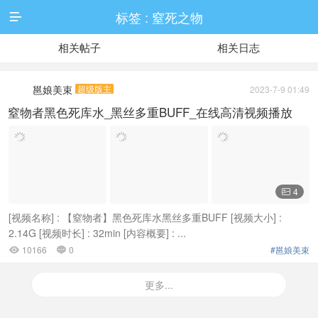
标签 : 窒死之物

相关帖子
相关日志
邕娘美束
超级版主
2023-7-9 01:49
窒物者黑色死库水_黑丝多重BUFF_在线高清视频播放
4

[视频名称] : 【窒物者】黑色死库水黑丝多重BUFF [视频大小] :
2.14G [视频时长] : 32min [内容概要] : ...
10166
0
#邕娘美束


更多...