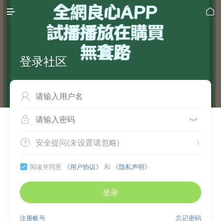


登录社区



安全提问(未设置请忽略)


阅读并同意
《用户协议》
和
《隐私声明》

登录
注册帐号
忘记密码