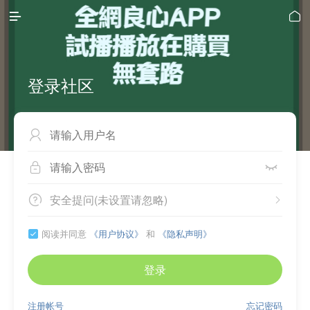


登录社区



安全提问(未设置请忽略)


阅读并同意
《用户协议》
和
《隐私声明》

登录
注册帐号
忘记密码