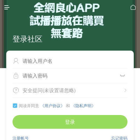


登录社区



安全提问(未设置请忽略)


阅读并同意
《用户协议》
和
《隐私声明》

登录
注册帐号
忘记密码